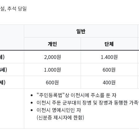
 설, 추석 당일
일반
개인
단체
세)
2,000원
1.400원
4세)
1.000원
600원
세)
600원
400원
"주민등록법"상 이천시에 주소를 둔 자
이천시 주둔 군부대의 장병 및 장병과 동행한 가족
이천시 명예시민인 자
(신분증 제시자에 한함)