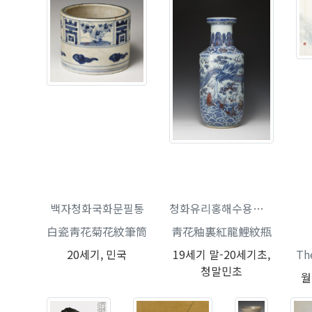
연도미상
백자청화국화문필통
청화유리홍해수용리문병
白瓷靑花菊花紋筆筒
靑花釉裏紅龍鯉紋甁
20세기, 민국
19세기 말-20세기초,
Th
청말민초
월