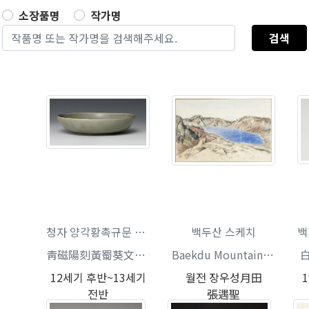
소장품명
작가명
검색
청자 양각황촉규문 접시
백두산 스케치
백
靑磁陽刻黃蜀葵文楪匙
Baekdu Mountains Sketch
12세기 후반~13세기
월전 장우성月田
전반
張遇聖