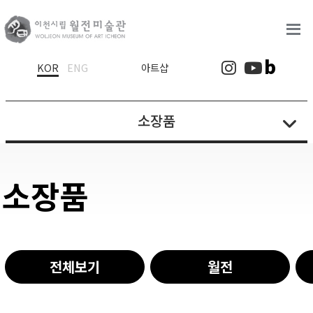
로고
b
인스타그램
유튜브
KOR
ENG
아트샵
소장품
소장품
전체보기
월전