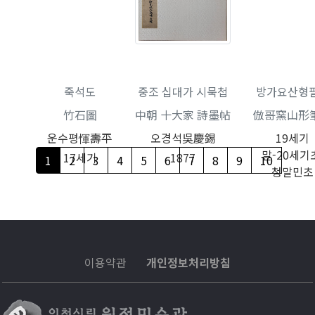
죽석도
중조 십대가 시묵첩
방가요산형
竹石圖
中朝 十大家 詩墨帖
倣哥窯山形
운수평惲壽平
오경석吳慶錫
19세기
말-20세기
17세기
1877
1
2
3
4
5
6
7
8
9
10
청말민초
이용약관
개인정보처리방침