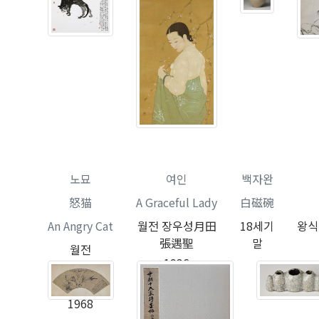
노묘
여인
백자완
怒猫
A Graceful Lady
白磁碗
An Angry Cat
월전 장우성月田
18세기
왕
張遇聖
말
월전
1936
장우성月田
張遇聖
1968