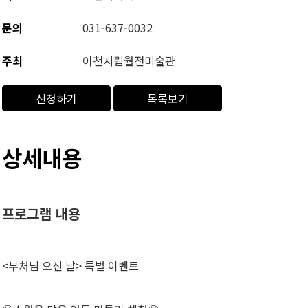
문의
031-637-0032
주최
이천시립월전미술관
신청하기
목록보기
상세내용
프로그램 내용
<부처님 오신 날> 특별 이벤트