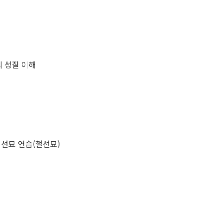
의 성질 이해
선묘 연습(철선묘)