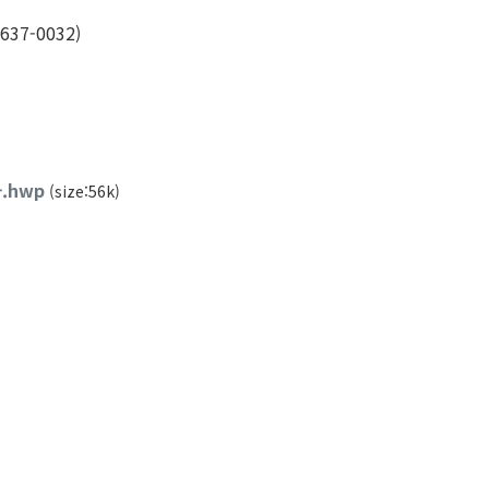
7-0032)
.hwp
(size:56k)