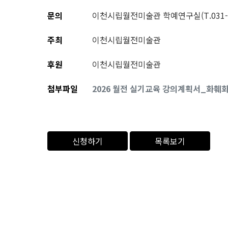
문의
이천시립월전미술관 학예연구실(T.031-63
주최
이천시립월전미술관
후원
이천시립월전미술관
첨부파일
2026 월전 실기교육 강의계획서_화훼화
신청하기
목록보기