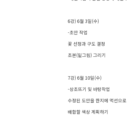
6강) 6월 3일(수)
-초안 작업
꽃 선정과 구도 결정
초본(밑그림) 그리기
7강) 6월 10일(수)
-상초뜨기 및 바탕작업
수정된 도안을 한지에 먹선으로
배합할 색상 계획하기